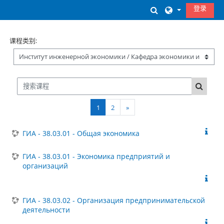
跳到主要内容
登录
切换搜索输入
课程类别:
搜索课程
搜索课
页 1
页 2
下一页
1
2
»
ГИА - 38.03.01 - Общая экономика
ГИА - 38.03.01 - Экономика предприятий и
организаций
ГИА - 38.03.02 - Организация предпринимательской
деятельности