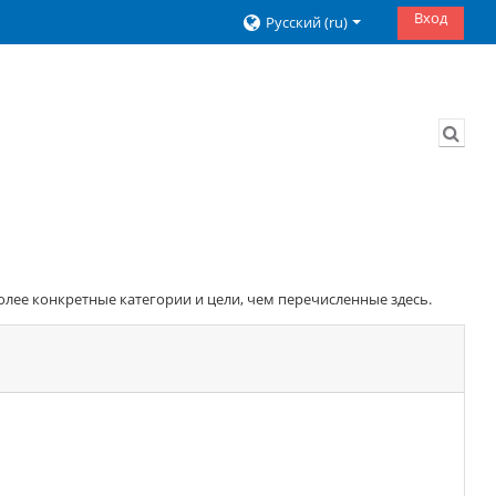
Вход
Русский ‎(ru)‎
Изме
олее конкретные категории и цели, чем перечисленные здесь.